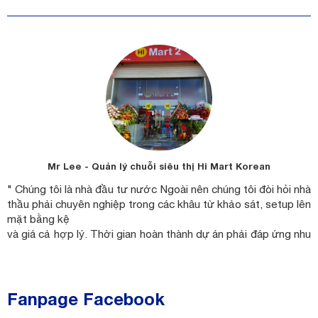
Mr Lee - Quản lý chuỗi siêu thị Hi Mart Korean
" Chúng tôi là nhà đầu tư nước Ngoài nên chúng tôi đòi hỏi nhà
ưu
"
thầu phải chuyên nghiệp trong các khâu từ khảo sát, setup lên
ửa
k
mặt bằng kệ
h
và giá cả hợp lý. Thời gian hoàn thành dự án phải đáp ứng nhu
ời
V
cầu đặt ra và làm việc phải an toàn. An Hải là nhà thầu giá kệ
ài
được chúng tôi
g
đặt niềm tin ở các siêu thị Hi Mart tại Nha Trang."
l
Fanpage Facebook