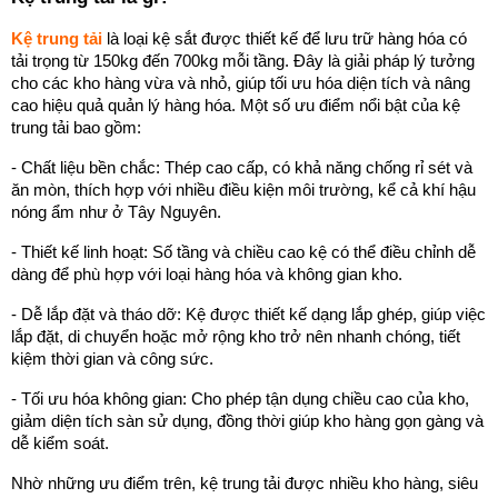
Kệ trung tải
 là loại kệ sắt được thiết kế để lưu trữ hàng hóa có 
tải trọng từ 150kg đến 700kg mỗi tầng. Đây là giải pháp lý tưởng 
cho các kho hàng vừa và nhỏ, giúp tối ưu hóa diện tích và nâng 
cao hiệu quả quản lý hàng hóa. Một số ưu điểm nổi bật của kệ 
trung tải bao gồm:
- Chất liệu bền chắc:
 Thép cao cấp, có khả năng chống rỉ sét và 
ăn mòn, thích hợp với nhiều điều kiện môi trường, kể cả khí hậu 
nóng ẩm như ở Tây Nguyên.
- Thiết kế linh hoạt:
 Số tầng và chiều cao kệ có thể điều chỉnh dễ 
dàng để phù hợp với loại hàng hóa và không gian kho.
- Dễ lắp đặt và tháo dỡ:
 Kệ được thiết kế dạng lắp ghép, giúp việc 
lắp đặt, di chuyển hoặc mở rộng kho trở nên nhanh chóng, tiết 
kiệm thời gian và công sức.
- Tối ưu hóa không gian:
 Cho phép tận dụng chiều cao của kho, 
giảm diện tích sàn sử dụng, đồng thời giúp kho hàng gọn gàng và 
dễ kiểm soát.
Nhờ những ưu điểm trên, kệ trung tải được nhiều kho hàng, siêu 