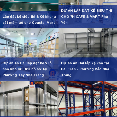
DỰ ÁN LẮP ĐẶT KỆ SIÊU THỊ
Lắp đặt kệ siêu thị & Kệ khung
CHO 7H CAFE & MART Phú
sắt mâm gỗ cho Coastal Mart
Yên
Dự án An Hải lắp đặt kệ V lỗ
Dự án An Hải lắp kệ kho tại
cho kho lưu trữ hồ sơ tại
Bãi Tiên - Phường Bắc Nha
Phường Tây Nha Trang
Trang