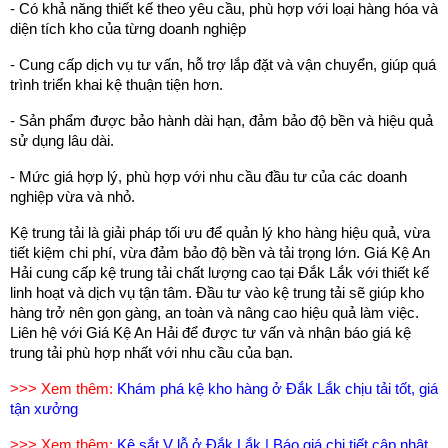
- Có khả năng thiết kế theo yêu cầu, phù hợp với loại hàng hóa và 
diện tích kho của từng doanh nghiệp
- Cung cấp dịch vụ tư vấn, hỗ trợ lắp đặt và vận chuyển, giúp quá 
trình triển khai kệ thuận tiện hơn.
- Sản phẩm được bảo hành dài hạn, đảm bảo độ bền và hiệu quả 
sử dụng lâu dài.
- Mức giá hợp lý, phù hợp với nhu cầu đầu tư của các doanh 
nghiệp vừa và nhỏ.
Kệ trung tải là giải pháp tối ưu để quản lý kho hàng hiệu quả, vừa 
tiết kiệm chi phí, vừa đảm bảo độ bền và tải trọng lớn. Giá Kệ An 
Hải cung cấp kệ trung tải chất lượng cao tại Đắk Lắk với thiết kế 
linh hoạt và dịch vụ tận tâm. Đầu tư vào kệ trung tải sẽ giúp kho 
hàng trở nên gọn gàng, an toàn và nâng cao hiệu quả làm việc. 
Liên hệ với Giá Kệ An Hải để được tư vấn và nhận báo giá kệ 
trung tải phù hợp nhất với nhu cầu của bạn.
>>> Xem thêm:
Khám phá kệ kho hàng ở Đắk Lắk chịu tải tốt, giá
tận xưởng
>>> Xem thêm:
Kệ sắt V lỗ ở Đắk Lắk | Báo giá chi tiết cập nhật