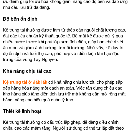
ưu điểm giúp tối ưu hóa không gian, nâng cao độ bền và đáp ứng 
nhu cầu lưu trữ đa dạng.
Độ bền ổn định
Kệ trung tải thường được làm từ thép cán nguội chất lượng cao, 
đạt các tiêu chuẩn kỹ thuật quốc tế. Bề mặt kệ được xử lý qua 
nhiều bước trước khi phủ lớp sơn tĩnh điện, giúp hạn chế rỉ sét, 
ăn mòn và giảm ảnh hưởng từ môi trường. Nhờ vậy, kệ duy trì 
độ ổn định và tuổi thọ cao, phù hợp với điều kiện khí hậu đặc 
trưng của vùng Tây Nguyên.
Khả năng chịu tải cao
Kệ trung tải ở đắk lắk
 có khả năng chịu lực tốt, cho phép sắp 
xếp hàng hóa nặng một cách an toàn. Việc tận dụng chiều cao 
kho hàng giúp tăng diện tích lưu trữ mà không cần mở rộng mặt 
bằng, nâng cao hiệu quả quản lý kho.
Thiết kế linh hoạt
Kệ trung tải thường có cấu trúc lắp ghép, dễ dàng điều chỉnh 
chiều cao các mâm tầng. Người sử dụng có thể tự lắp đặt theo 