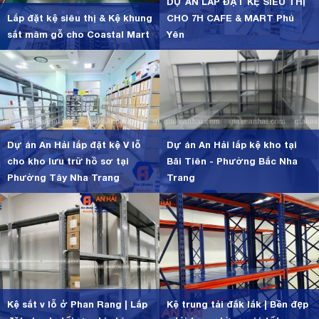
DỰ ÁN LẮP ĐẶT KỆ SIÊU THỊ
Lắp đặt kệ siêu thị & Kệ khung
CHO 7H CAFE & MART Phú
sắt mâm gỗ cho Coastal Mart
Yên
Dự án An Hải lắp đặt kệ V lỗ
Dự án An Hải lắp kệ kho tại
cho kho lưu trữ hồ sơ tại
Bãi Tiên - Phường Bắc Nha
Phường Tây Nha Trang
Trang
Kệ sắt v lỗ ở Phan Rang | Lắp
Kệ trung tải đắk lắk | Bền đẹp