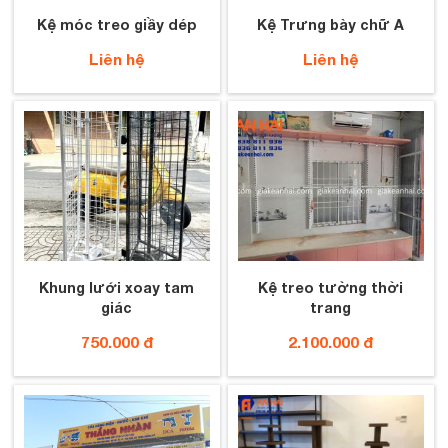
Kệ móc treo giầy dép
Kệ Trưng bày chữ A
Liên hệ
Liên hệ
Khung lưới xoay tam
Kệ treo tường thời
giác
trang
750.000 đ
2.100.000 đ