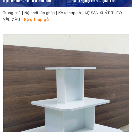
đặt nhanh, tối ưu chi phí
– tải trọng lớn – giá tốt
Trang chủ
|
Nội thất lắp ghép
|
Kệ ụ tháp gỗ
|
KỆ SẢN XUẤT THEO
Kệ ụ tháp gỗ
YÊU CẦU
|