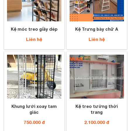
Kệ móc treo giầy dép
Kệ Trưng bày chữ A
Liên hệ
Liên hệ
Khung lưới xoay tam
Kệ treo tường thời
giác
trang
750.000 đ
2.100.000 đ