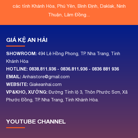
các tỉnh Khánh Hòa, Phú Yên, Bình Định, Daklak, Ninh
Thuận, Lâm Đồng...
GIÁ KỆ AN HẢI
SHOWROOM:
494 Lê Hồng Phong, TP. Nha Trang, Tỉnh
Khánh Hòa
HOTLINE:
0838.811.936 - 0836.811.936
- 0836 881 936
EMAIL:
Anhaistore@gmail.com
WEBSITE:
Giakeanhai.com
VP&KHO, XƯỞNG:
Đường Tỉnh lộ 3, Thôn Phước Sơn, Xã
Phước Đồng, TP. Nha Trang, Tỉnh Khánh Hòa.
YOUTUBE CHANNEL