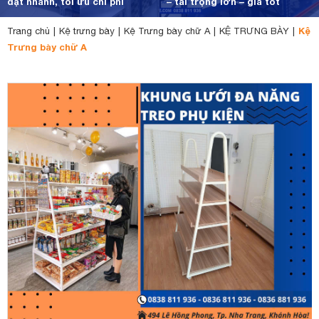
đặt nhanh, tối ưu chi phí
– tải trọng lớn – giá tốt
Kệ
Trang chủ
|
Kệ trưng bày
|
Kệ Trưng bày chữ A
|
KỆ TRƯNG BÀY
|
Trưng bày chữ A