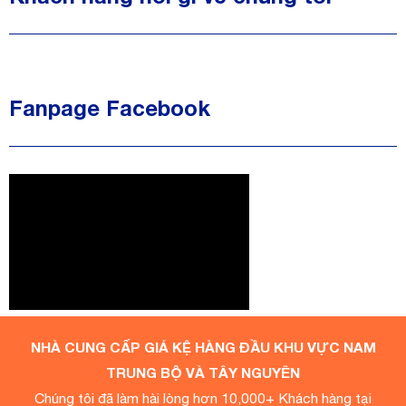
Fanpage Facebook
NHÀ CUNG CẤP GIÁ KỆ HÀNG ĐẦU KHU VỰC NAM
TRUNG BỘ VÀ TÂY NGUYÊN
Chúng tôi đã làm hài lòng hơn 10,000+ Khách hàng tại