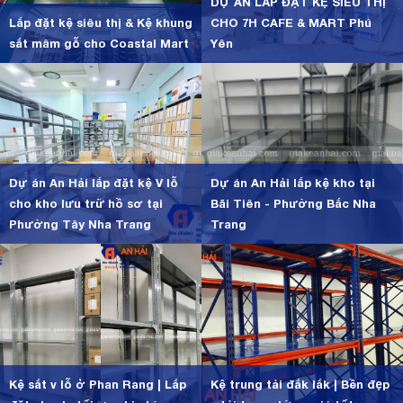
DỰ ÁN LẮP ĐẶT KỆ SIÊU THỊ
Lắp đặt kệ siêu thị & Kệ khung
CHO 7H CAFE & MART Phú
sắt mâm gỗ cho Coastal Mart
Yên
Dự án An Hải lắp đặt kệ V lỗ
Dự án An Hải lắp kệ kho tại
cho kho lưu trữ hồ sơ tại
Bãi Tiên - Phường Bắc Nha
Phường Tây Nha Trang
Trang
Kệ sắt v lỗ ở Phan Rang | Lắp
Kệ trung tải đắk lắk | Bền đẹp