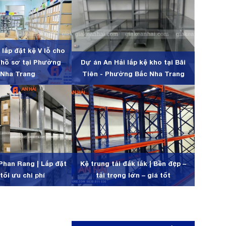
lắp đặt kệ V lỗ cho
 hồ sơ tại Phường
Dự án An Hải lắp kệ kho tại Bãi
 Nha Trang
Tiên - Phường Bắc Nha Trang
 Phan Rang | Lắp đặt
Kệ trung tải đắk lắk | Bền đẹp –
tối ưu chi phí
tải trọng lớn – giá tốt