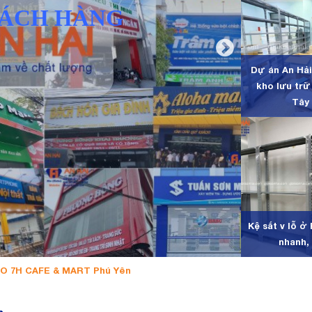
Dự án An Hải 
kho lưu trữ
Tây
Kệ sắt v lỗ ở
nhanh, 
HO 7H CAFE & MART Phú Yên