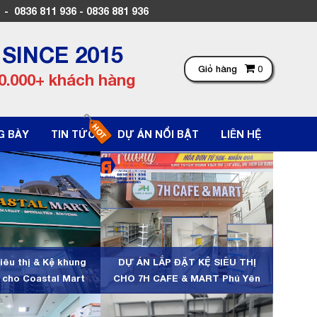
836 811 936 - 0836 881 936
SINCE 2015
Giỏ hàng
0
0.000+ khách hàng
G BÀY
TIN TỨC
DỰ ÁN NỔI BẬT
LIÊN HỆ
iêu thị & Kệ khung
DỰ ÁN LẮP ĐẶT KỆ SIÊU THỊ
 cho Coastal Mart
CHO 7H CAFE & MART Phú Yên