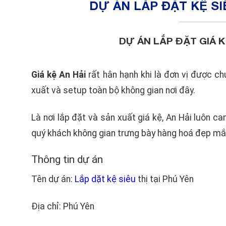
DỰ ÁN LẮP ĐẶT KỆ SI
DỰ ÁN LẮP ĐẶT GIÁ K
Giá kệ An Hải
rất hân hạnh khi là đơn vị được ch
xuất và setup toàn bộ không gian nơi đây.
Là nơi lắp đặt và sản xuất giá kệ, An Hải luôn 
quý khách không gian trưng bày hàng hoá đẹp mắt, 
Thông tin dự án
Tên dự án:
Lắp dặt kệ siêu
thị tại Phú Yên
Địa chỉ: Phú Yên