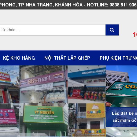
NG, TP. NHA TRANG, KHÁNH HÒA - HOTLINE: 0838 811 936 - 0
1
KỆ KHO HÀNG
NỘI THẤT LẮP GHÉP
PHỤ KIỆN TRƯN
Lắp đặt kệ s
sắt mâm gỗ