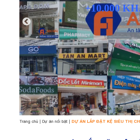
DỰ ÁN LẮP ĐẶT KỆ SIÊU THỊ C
Trang chủ
|
Dự án nổi bật
|