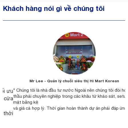
Khách hàng nói gì về chúng tôi
Mr Lee - Quản lý chuỗi siêu thị Hi Mart Korean
" Chúng tôi là nhà đầu tư nước Ngoài nên chúng tôi đòi hỏi nhà
ưu
"
thầu phải chuyên nghiệp trong các khâu từ khảo sát, setup lên
ửa
k
mặt bằng kệ
h
và giá cả hợp lý. Thời gian hoàn thành dự án phải đáp ứng nhu
ời
V
cầu đặt ra và làm việc phải an toàn. An Hải là nhà thầu giá kệ
ài
được chúng tôi
g
đặt niềm tin ở các siêu thị Hi Mart tại Nha Trang."
l