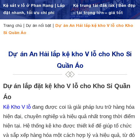
Kệ sắt v lỗ ở Phan Rang | Lắp
Kệ trung tải đắk lắk | Bền đẹp
đặt nhanh, tối ưu chi phí
– tải trọng lớn – giá tốt
Dự án An Hải lắp kệ kho V lỗ cho Kho
Trang chủ
|
Dự án nổi bật
|
Sỉ Quần Áo
Dự án An Hải lắp kệ kho V lỗ cho Kho Sỉ
Quần Áo
Dự án lắp đặt kệ kho V lỗ cho Kho Sỉ Quần
Áo
Kệ Kho V lỗ
đang được coi là giải pháp lưu trữ hàng hóa
hiện đại, chuyên nghiệp và hiệu quả nhất trong thời điểm
hiện tại. Hệ thống kệ kho được thiết kế để giúp tổ chức
và sắp xếp hàng hóa một cách hợp lý và hiệu quả, từ đó