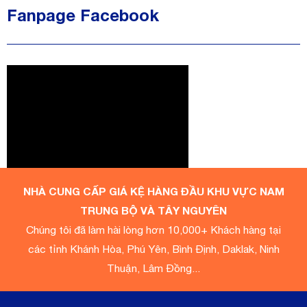
Fanpage Facebook
NHÀ CUNG CẤP GIÁ KỆ HÀNG ĐẦU KHU VỰC NAM
TRUNG BỘ VÀ TÂY NGUYÊN
Chúng tôi đã làm hài lòng hơn 10,000+ Khách hàng tại
các tỉnh Khánh Hòa, Phú Yên, Bình Định, Daklak, Ninh
Thuận, Lâm Đồng...