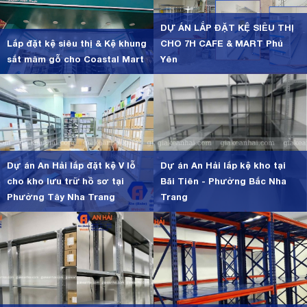
DỰ ÁN LẮP ĐẶT KỆ SIÊU THỊ
Lắp đặt kệ siêu thị & Kệ khung
CHO 7H CAFE & MART Phú
sắt mâm gỗ cho Coastal Mart
Yên
Dự án An Hải lắp đặt kệ V lỗ
Dự án An Hải lắp kệ kho tại
cho kho lưu trữ hồ sơ tại
Bãi Tiên - Phường Bắc Nha
Phường Tây Nha Trang
Trang